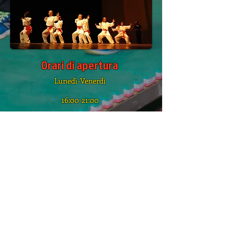
Orari di apertura
Lunedì-Venerdì
16:00-21:00
Contatti
Salita delle Fieschine 17r
16122 - Genova - Italia
Tel:
010 8391575
Cell:
3474645070
paolocangelosi9@gmail.com
Dove siamo