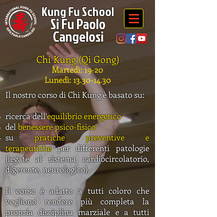
Kung Fu School
Si Fu Paolo
Cangelosi
Chi Kung (Qi Gong)
Martedì: 19-20
Lunedì: 13.30-14.30
Il nostro corso di Chi Kung è basato su:
ricerca dell'
equilibrio energetico
del
benessere psico-fisico
su
pratiche preventive e
terapeutiche
per differenti patologie
(legate al sistema cardiocircolatorio,
digerente, neurologico).
Il corso è adatto a tutti coloro che
vogliono rendere più completa la
propria disciplina marziale e a tutti