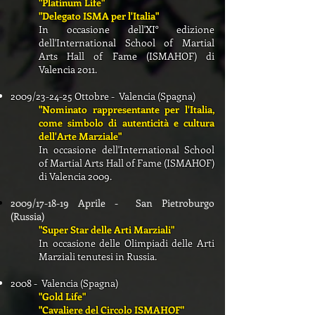
"Platinum Life"
"Delegato ISMA per l'Italia"
In occasione dell'XI° edizione
dell'International School of Martial
Arts Hall of Fame (ISMAHOF) di
Valencia 2011.
2009/23-24-25 Ottobre - Valencia (Spagna)
"Nominato rappresentante per l'Italia,
come simbolo di autenticità e cultura
dell'Arte Marziale"
In occasione dell'International School
of Martial Arts Hall of Fame (ISMAHOF)
di Valencia 2009.
2009
/17-18-19 Aprile - San Pietroburgo
(Russia)
"Super Star delle Arti Marziali"
In occasione delle Olimpiadi delle Arti
Marziali tenutesi in Russia.
2008 - Valencia (Spagna)
"Gold Life"
"Cavaliere del Circolo ISMAHOF"