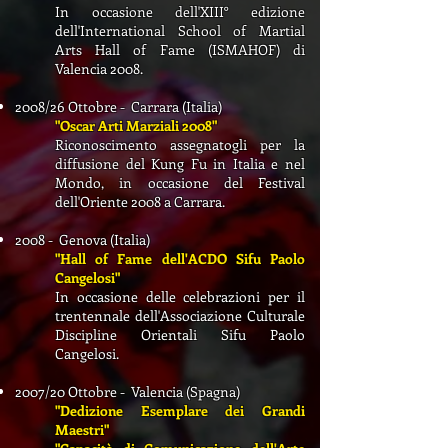
In occasione dell'XIII° edizione
dell'International School of Martial
Arts Hall of Fame (ISMAHOF) di
Valencia 2008.
2008/26 Ottobre - Carrara (Italia)
"Oscar Arti Marziali 2008"
Riconoscimento assegnatogli per la
diffusione del Kung Fu in Italia e nel
Mondo, in occasione del Festival
dell'Oriente 2008 a Carrara.
2008 - Genova (Italia)
"Hall of Fame dell'ACDO Sifu Paolo
Cangelosi"
In occasione delle celebrazioni per il
trentennale dell'Associazione Culturale
Discipline Orientali Sifu Paolo
Cangelosi.
2007/20 Ottobre - Valencia (Spagna)
"Dedizione Esemplare dei Grandi
Maestri"