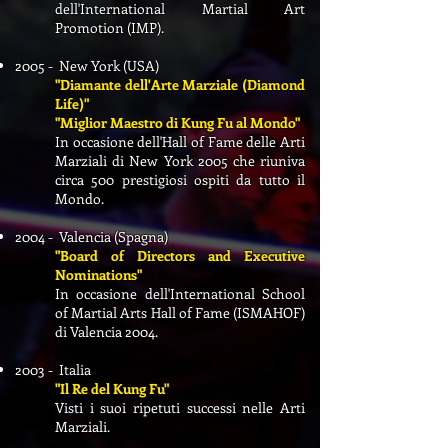
dell'International Martial Art
Promotion (IMP).
2005 - New York (USA)
"Diamante dell'Arte Marziale (Diamond
Life)"
"Miglior Maestro di Kung Fu al Mondo"
In occasione dell'Hall of Fame delle Arti
Marziali di New York 2005 che riuniva
circa 500 prestigiosi ospiti da tutto il
Mondo.
2004 - Valencia (Spagna)
"Board of Directors and Executive
Nominations"
In occasione dell'International School
of Martial Arts Hall of Fame (ISMAHOF)
di Valencia 2004.
2003 - Italia
"Il Re del Kung Fu"
Visti i suoi ripetuti successi nelle Arti
Marziali.