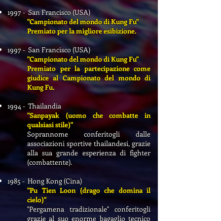
1997 - San Francisco (USA)
"Campionato del mondo di Kung Fu"
Premiato per la migliore esibizione.
1997 - San Francisco (USA)
"Campionato del mondo di Kung Fu"
Premiato per la partecipazione come
giudice al Campionato del mondo di
Kung Fu.
1994 - Thailandia
"Sanpayak (uomo che combatte in
qualsiasi stile)"
Soprannome conferitogli dalle
associazioni sportive thailandesi, grazie
alla sua grande esperienza di fighter
(combattente).
1985 - Hong Kong (Cina)
"Pu Tien Loon (drago che domina il
cielo)"
"Pergamena tradizionale" conferitogli
grazie al suo enorme bagaglio tecnico