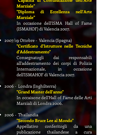
"Capacità di Comunicazione dell'Arte
Marziale"
"Diploma di Eccellenza nell'Arte
Marziale"
In occasione dell'ISMA Hall of Fame
(ISMAHOF) di Valencia 2007.
2007/19 Ottobre - Valencia (Spagna)
"Certificato d'Istruttore nelle Tecniche
d'Addestramento"
Consegnatogli dai responsabili
all'addestramento dei corpi di Polizia
Internazionale, in occasione
dell'ISMAHOF di Valencia 2007.
2006 - Londra (Inghilterra)
"Grand Master dell'anno"
In occaisone dell'Hall of Fame delle Arti
Marziali di Londra 2006.
2006 - Thailandia
"Secondo Bruce Lee al Mondo"
Appellativo conferitogli da una
publicazione thailandese a cura